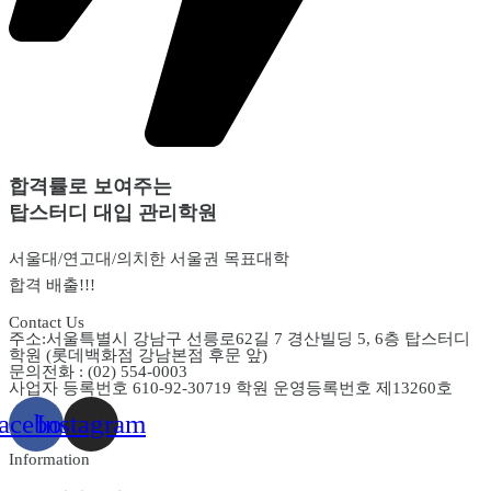
합격률로 보여주는
탑스터디 대입 관리학원
서울대/연고대/의치한 서울권 목표대학
합격 배출!!!
Contact Us
주소:서울특별시 강남구 선릉로62길 7 경산빌딩 5, 6층 탑스터디
학원 (롯데백화점 강남본점 후문 앞)
문의전화 : (02) 554-0003
사업자 등록번호 610-92-30719 학원 운영등록번호 제13260호
acebook
Instagram
Information