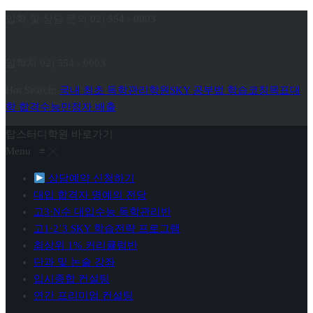
입학 및 상담 문의 02) 554 - 0003
입학처
02) 554 - 0003
Hot Search:
국내 최초 독학관리학원
SKY 공부법 학습코칭
목표대
학 합격
수능만점자 배출
탑스터디학원 바로가기
Menu
≡
╳
상담예약 신청하기
대입 합격자 명예의 전당
고3·N수 대입수능 독학관리반
고1·2˙3 SKY 학습전략 프로그램
최상위 1% 커리큘럼반
단과 및 논술 강좌
입시종합 컨설팅
연간 프리미엄 컨설팅