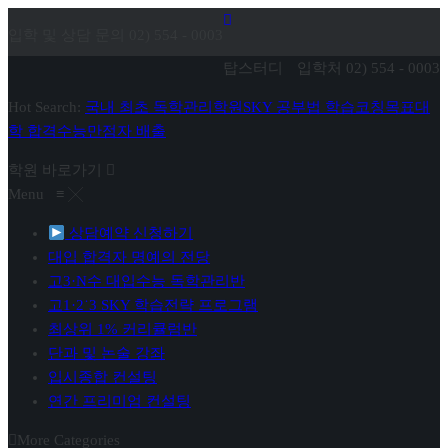
입학 및 상담 문의 02) 554 - 0003
탑스터디
입학처
02) 554 - 0003
Hot Search:
국내 최초 독학관리학원
SKY 공부법 학습코칭
목표대
학 합격
수능만점자 배출
학원 바로가기
Menu
≡
╳
상담예약 신청하기
대입 합격자 명예의 전당
고3·N수 대입수능 독학관리반
고1·2˙3 SKY 학습전략 프로그램
최상위 1% 커리큘럼반
단과 및 논술 강좌
입시종합 컨설팅
연간 프리미엄 컨설팅
More Categories