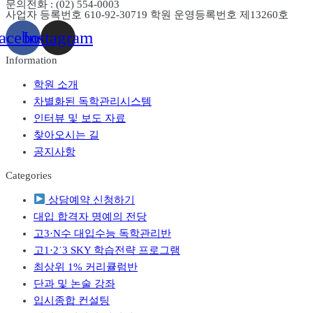
문의전화 : (02) 554-0003
사업자 등록번호 610-92-30719 학원 운영등록번호 제13260호
acebook
Instagram
Information
Menu
학원 소개
차별화된 독학관리시스템
인터뷰 및 보도 자료
찾아오시는 길
공지사항
Categories
Menu
상담예약 신청하기
대입 합격자 명예의 전당
고3·N수 대입수능 독학관리반
고1·2˙3 SKY 학습전략 프로그램
최상위 1% 커리큘럼반
단과 및 논술 강좌
입시종합 컨설팅