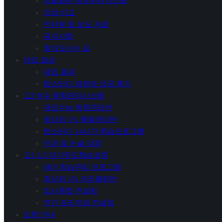
차별화된 독학관리시스템
강점 비교
인터뷰 및 보도 자료
공지사항
찾아오시는 길
대입 결과
대입 결과
탑스터디 재원생 성공 후기
고3·N수 독학관리시스템
대입수능 독학관리반
최상위 1% 특별관리반
탑스터디 14시간 학습프로그램
단과 및 논술 강좌
고1,2.3 자기주도학습코칭
SKY 학습관리 프로그램
최상위 1% 커리큘럼반
입시종합 컨설팅
연간 프리미엄 컨설팅
입학 안내