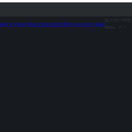
탑스터디학원
원
SKY 공부법 학습코칭
목표대학 합격
수능만점자 배출
Menu
≡
╳