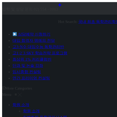
입학 및 상담 문의 02) 554 - 0003
Hot Search:
국내 최초 독학관리학
상담예약 신청하기
대입 합격자 명예의 전당
고3·N수 대입수능 독학관리반
고1·2˙3 SKY 학습전략 프로그램
최상위 1% 커리큘럼반
단과 및 논술 강좌
입시종합 컨설팅
연간 프리미엄 컨설팅
More Categories
Menu
≡
╳
학원 소개
학원 소개