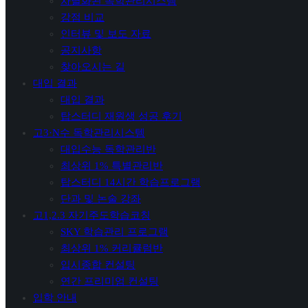
차별화된 독학관리시스템
강점 비교
인터뷰 및 보도 자료
공지사항
찾아오시는 길
대입 결과
대입 결과
탑스터디 재원생 성공 후기
고3·N수 독학관리시스템
대입수능 독학관리반
최상위 1% 특별관리반
탑스터디 14시간 학습프로그램
단과 및 논술 강좌
고1,2.3 자기주도학습코칭
SKY 학습관리 프로그램
최상위 1% 커리큘럼반
입시종합 컨설팅
연간 프리미엄 컨설팅
입학 안내