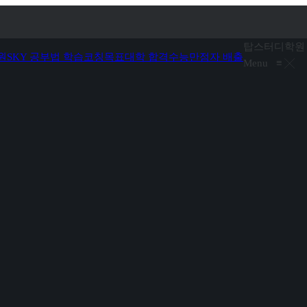
탑스터디학원
원
SKY 공부법 학습코칭
목표대학 합격
수능만점자 배출
Menu
≡
╳