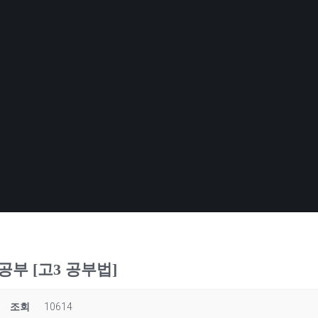
공부 [고3 공부법]
조회
10614