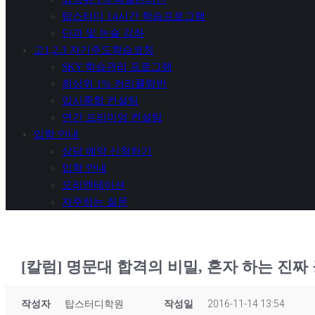
탑스터디 14시간 학습프로그램
단과 및 논술 강좌
고1,2.3 자기주도학습코칭
SKY 학습관리 프로그램
최상위 1% 커리큘럼반
입시종합 컨설팅
연간 프리미엄 컨설팅
입학 안내
상담 예약 신청하기
입학 안내
오리엔테이션
자주하는 질문
[칼럼] 명문대 합격의 비밀, 혼자 하는 진짜 
작성자
탑스터디학원
작성일
2016-11-14 13:54