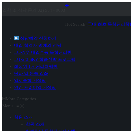
입학 및 상담 문의 02) 554 - 0003
Hot Search:
국내 최초 독학관리학
상담예약 신청하기
대입 합격자 명예의 전당
고3·N수 대입수능 독학관리반
고1·2˙3 SKY 학습전략 프로그램
최상위 1% 커리큘럼반
단과 및 논술 강좌
입시종합 컨설팅
연간 프리미엄 컨설팅
More Categories
Menu
≡
╳
학원 소개
학원 소개